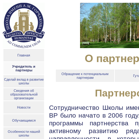
О партнер
Главная
Учредитель и
партнеры
Обращение к потенциальным
Гут
партнерам
Сделай вклад в развитие
школы
Партнер
Сведения об
образовательной
организации
Сотрудничество Школы имен
Новости
ВР было начато в 2006 год
Обучающимся
программы партнерства 
активному развитию ряд
Особенности нашей
школы
направленности, в котор