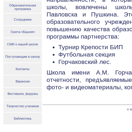
Образовательная
школы, вовлечены школьн
программа
Павловска и Пушкина. Эт
Сотрудники
образовательного учрежде
повышению качества образо
Газета «Башня»
программы партнерства:
СМИ о нашей школе
Турнир Крепости БИП
Футбольная секция
Поступающим в школу
Горчаковский лес.
Контакты
Школа имени А.М. Горча
отчетности, предъявляемы
Вакансии
фото- и видеоматериалы, коп
Фестивали, форумы
Творчество учеников
© W
Библиотека