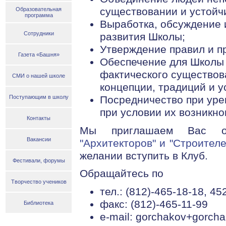
существовании и устойч
Образовательная
программа
Выработка, обсуждение 
Сотрудники
развития Школы;
Утверждение правил и п
Газета «Башня»
Обеспечение для Школы 
фактического существов
СМИ о нашей школе
концепции, традиций и у
Посредничество при уре
Поступающим в школу
при условии их возникно
Контакты
Мы приглашаем Вас 
Вакансии
"Архитекторов" и "Строител
желании вступить в Клуб.
Фестивали, форумы
Обращайтесь по
Творчество учеников
тел.: (812)-465-18-18, 45
факс: (812)-465-11-99
Библиотека
e-mail: gorchakov+gorcha