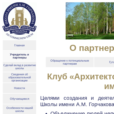
О партнер
Главная
Учредитель и
партнеры
Обращение к потенциальным
Гут
партнерам
Сделай вклад в развитие
школы
Клуб «Aрхитект
Сведения об
образовательной
организации
им
Новости
Целями создания и деяте
Обучающимся
Школы имени А.М. Горчакова
Особенности нашей
школы
Объединение людей неп