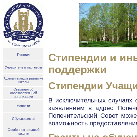
Стипендии и ин
Главная
поддержки
Учредитель и партнеры
Сделай вклад в развитие
школы
Стипендии Учащ
Сведения об
образовательной
организации
В исключительных случаях 
Новости
заявлением в адрес Попечи
Попечительский Совет може
Обучающимся
возможность предоставлени
Особенности нашей
школы