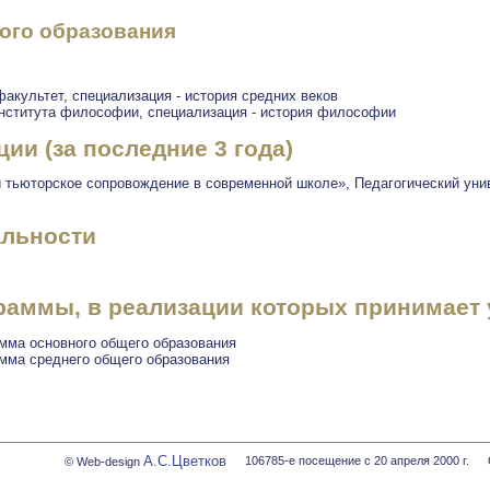
ого образования
факультет, специализация - история средних веков
 Института философии, специализация - история философии
и (за последние 3 года)
 тьюторское сопровождение в современной школе», Педагогический уни
альности
аммы, в реализации которых принимает 
мма основного общего образования
мма среднего общего образования
А.С.Цветков
106785-е посещение с 20 апреля 2000 г.
© Web-design