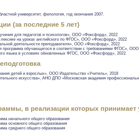
ластной университет, филология, год окончания 2007.
и (за последние 5 лет)
учения для педагогов и психологов», ООО «Фоксфорд», 2022
 лексике на уроках английского по ФГОС», ООО «Фоксфорд», 2022
нальной деятельности преподавателя», ООО «Фоксфорд», 2022
я программа обучающегося в соответствии с требованиями ФГОС», ООО
ого языка в условиях обновленных ФГОС, ООО «Фоксфорд», 2022.
еподготовка
вания детей и взрослых», ООО Издательство «Учитель», 2018
ительного искусства», АНО ДПО «Московская академия профессиональн
аммы, в реализации которых принимает 
мма начального общего образования
мма основного общего образования
мма среднего общего образования