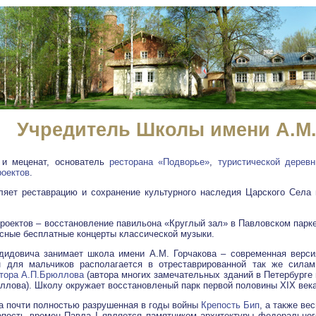
Учредитель Школы имени А.М.
 и меценат, основатель
ресторана «Подворье»
,
туристической деревн
роектов
.
ляет реставрацию и сохранение культурного наследия Царского Села 
проектов – восстановление павильона «Круглый зал» в Павловском парке
есные бесплатные концерты классической музыки.
дидовича занимает школа имени А.М. Горчакова – современная верси
н для мальчиков располагается в отреставрированной так же силам
ктора А.П.Брюллова
(автора многих замечательных зданий в Петербурге 
ллова). Школу окружает восстановленый парк первой половины XIX века
а почти полностью разрушенная в годы войны
Крепость Бип
, а также вес
епость времен Павла I является памятником архитектуры федеральног