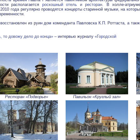
пости располагается
роскошный отель и ресторан
. В холле-атриуме
2010 года регулярно проводятся концерты старинной музыки, на которы
временности.
 восстановлен из руин дом коменданта Павловска К.П. Роттаста, а такж
ь, то довожу дело до конца»
– интервью журналу
«Городской
Ресторан «Подворье»
Павильон «Круглый зал»