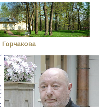
 Горчакова
и
и
,
я
и
и
.
ь
о