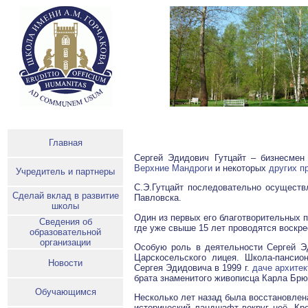
Главная
Сергей Эдидович Гутцайт – бизнесмен
Верхние Мандроги
и некоторых
других п
Учредитель и партнеры
С.Э.Гутцайт последовательно осуществ
Сделай вклад в развитие
Павловска.
школы
Один из первых его благотворительных 
Сведения об
где уже свыше 15 лет проводятся воскр
образовательной
организации
Особую роль в деятельности Сергей Э
Царскосельского лицея. Школа-пансио
Новости
Сергея Эдидовича в 1999 г.
даче архите
брата знаменитого живописца Карла Брю
Обучающимся
Несколько лет назад была восстановлен
исторический ландшафт вокруг неё. Кр