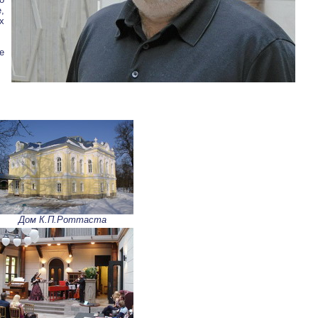
,
х
е
Дом К.П.Роттаста