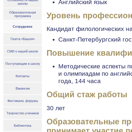
Особенности нашей
Английский язык
школы
Образовательная
Уровень профессион
программа
Сотрудники
Кандидат филологических н
Санкт-Петербургский гос
Газета «Башня»
Повышение квалифика
СМИ о нашей школе
Поступающим в школу
Методические аспекты п
и олимпиадам по англий
Контакты
года, 144 часа
Вакансии
Общий стаж работы
Фестивали, форумы
30 лет
Творчество учеников
Образовательные пр
Библиотека
принимает участие п