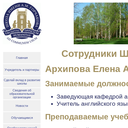
Сотрудники Ш
Главная
Архипова Елена 
Учредитель и партнеры
Сделай вклад в развитие
Занимаемые должно
школы
Сведения об
образовательной
Заведующая кафедрой ан
организации
Учитель английского язы
Новости
Преподаваемые учеб
Обучающимся