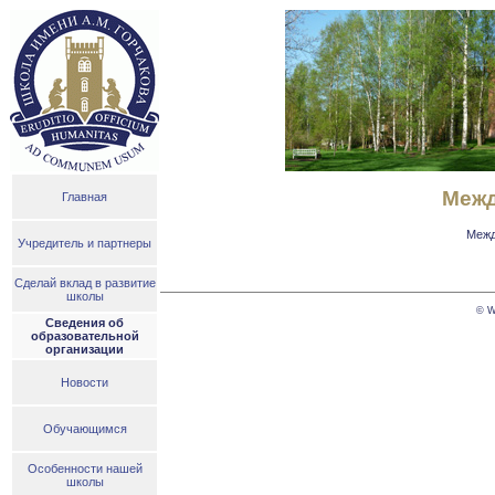
Межд
Главная
Межд
Учредитель и партнеры
Сделай вклад в развитие
школы
© W
Сведения об
образовательной
организации
Новости
Обучающимся
Особенности нашей
школы