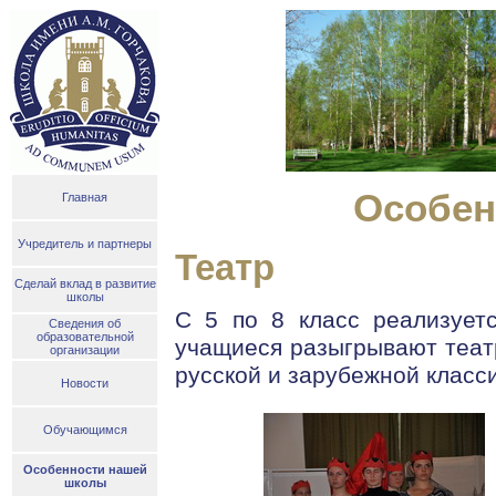
Особен
Главная
Учредитель и партнеры
Театр
Сделай вклад в развитие
школы
С 5 по 8 класс реализуетс
Сведения об
образовательной
учащиеся разыгрывают теат
организации
русской и зарубежной класси
Новости
Обучающимся
Особенности нашей
школы