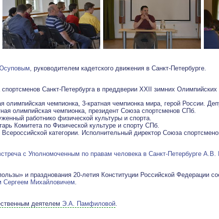
Юсуповым
, руководителем кадетского движения в Санкт-Петербурге.
спортсменов Санкт-Петербурга в преддверии XXII зимних Олимпийских иг
ая олимпийская чемпионка, 3-кратная чемпионка мира, герой России. Де
тная олимпийская чемпионка, президент Союза спортсменов СПб.
уженный работнико физической культуры и спорта.
тарь Комитета по Физической культуре и спорту СПб.
 Всероссийской категории. Исполнительный директор Союза спортсмено
встреча с Уполномоченным по правам человека в Санкт-Петербурге А.В
ользы» и празднования 20-летия Конституции Российской Федерации со
 Сергеем Михайловичем
.
ственным деятелем
Э.А. Памфиловой
.