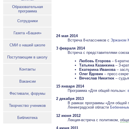
Образовательная
программа
Сотрудники
Газета «Башня»
24 мая 2014
Встреча 8-классников с
Эржаном 
СМИ о нашей школе
3 февраля 2014
Встреча с представителями союза 
Поступающим в школу
Любовь Егорова
– 6-кратн
Татьяна Казанкина
– 3-кра
Контакты
Екатерина Иванова
– засл
Олег Вдовин
– пресс-секре
Вячеслав Никитюк
– судья
Вакансии
15 января 2014
Программа «Для общей пользы»:
Фестивали, форумы
2 декабря 2013
В рамках программы «Для общей п
Творчество учеников
Ленинградской области
Бебениным
12 июня 2012
Библиотека
Лекция-встреча с политиком,
обще
4 июня 2011