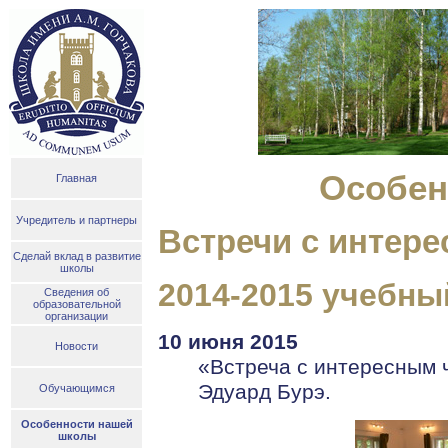
Особен
Главная
Учредитель и партнеры
Встречи с интер
Сделай вклад в развитие
школы
2014-2015 учебны
Сведения об
образовательной
организации
10 июня 2015
Новости
«Встреча с интересным 
Эдуард Бурэ.
Обучающимся
Особенности нашей
школы