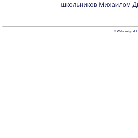
школьников Михаилом Д
А.
© Web-design