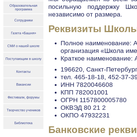
посильную поддержку Шк
Образовательная
программа
независимо от размера.
Сотрудники
Реквизиты Школ
Газета «Башня»
Полное наименование: 
СМИ о нашей школе
организация «Школа име
Краткое наименование: 
Поступающим в школу
196620, Санкт-Петербург,
Контакты
тел. 465-18-18, 452-37-3
ИНН 7820046608
Вакансии
КПП 782001001
Фестивали, форумы
ОГРН 1157800005780
ОКВЭД 80 21 2
Творчество учеников
ОКПО 47932231
Библиотека
Банковские рекви