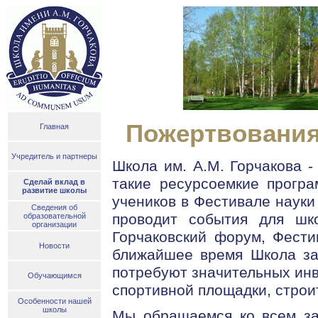
Пожертвования
Главная
Учредитель и партнеры
Школа им. А.М. Горчакова -
такие ресурсоемкие програ
Сделай вклад в
развитие школы
учеников в Фестивале науки 
Сведения об
проводит события для шко
образовательной
организации
Горчаковский форум, Фести
Новости
ближайшее время Школа зап
потребуют значительных инв
Обучающимся
спортивной площадки, строи
Особенности нашей
школы
Мы обращаемся ко всем за