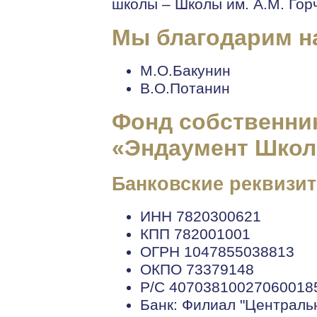
школы – Школы им. А.М. Гор
Мы благодарим н
М.О.Бакунин
В.О.Потанин
Фонд собственник
«Эндаумент Школ
Банковские реквизи
ИНН 7820300621
КПП 782001001
ОГРН 1047855038813
ОКПО 73379148
Р/С 40703810027060018
Банк: Филиал "Централь