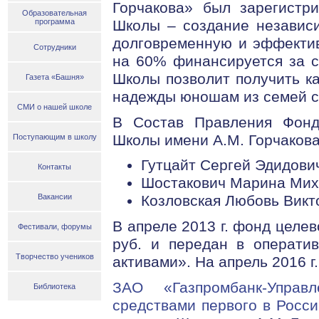
Горчакова» был зарегистр
Образовательная
Школы – создание независи
программа
долговременную и эффектив
Сотрудники
на 60% финансируется за с
Школы позволит получить к
Газета «Башня»
надежды юношам из семей с
СМИ о нашей школе
В Состав Правления Фонд
Школы имени А.М. Горчакова
Поступающим в школу
Гутцайт Сергей Эдидови
Контакты
Шостакович Марина Мих
Вакансии
Козловская Любовь Викт
В апреле 2013 г. фонд целе
Фестивали, форумы
руб. и передан в операти
Творчество учеников
активами». На апрель 2016 г
ЗАО «Газпромбанк-Управ
Библиотека
средствами первого в Росс