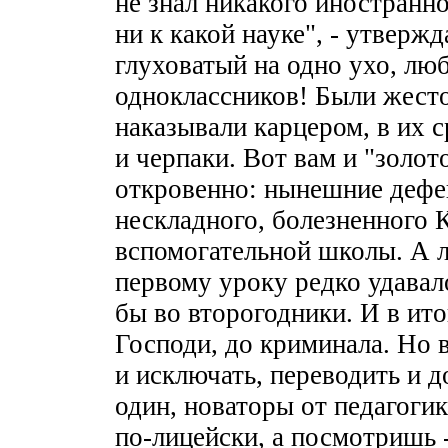
не знал никакого иностранно
ни к какой науке", - утвер
глуховатый на одно ухо, лю
одноклассников! Были жесто
наказывали карцером, в их 
и черпаки. Вот вам и "золот
откровенно: нынешние дефе
нескладного, болезненного 
вспомогательной школы. А л
первому уроку редко удавал
бы во второгодники. И в ито
Господи, до криминала. Но в
и исключать, переводить и д
один, новаторы от педагоги
по-лицейски, а посмотришь 