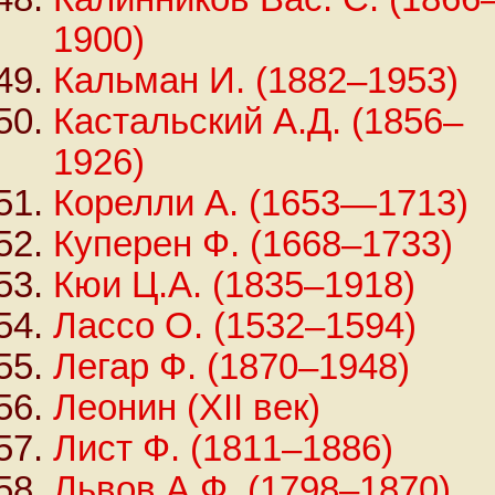
1900)
Кальман И. (1882–1953)
Кастальский А.Д. (1856–
1926)
Корелли А. (1653—1713)
Куперен Ф. (1668–1733)
Кюи Ц.А. (1835–1918)
Лассо O. (1532–1594)
Легар Ф. (1870–1948)
Леонин (XII век)
Лист Ф. (1811–1886)
Львов А.Ф. (1798–1870)