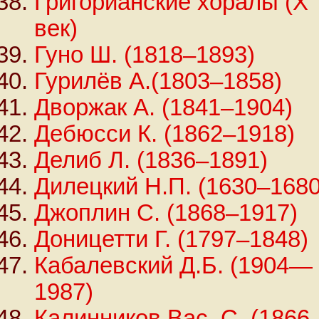
Григорианские хоралы (X
век)
Гуно Ш. (1818–1893)
Гурилёв А.(1803–1858)
Дворжак А. (1841–1904)
Дебюсси К. (1862–1918)
Делиб Л. (1836–1891)
Дилецкий Н.П. (1630–1680
Джоплин С. (1868–1917)
Доницетти Г. (1797–1848)
Кабалевский Д.Б. (1904—
1987)
Калинников Вас. С. (1866